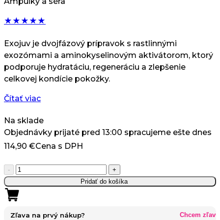
Ampulky a séra
★
★
★
★
★
Exojuv je dvojfázový prípravok s rastlinnými
exozómami a aminokyselinovým aktivátorom, ktorý
podporuje hydratáciu, regeneráciu a zlepšenie
celkovej kondície pokožky.
Čítať viac
Na sklade
Objednávky prijaté pred 13:00 spracujeme ešte dnes
114,90
€
Cena s DPH
množstvo
-
+
Exojuv
Pridať do košíka
50
mg
+
Zľava na prvý nákup?
Chcem zľavu