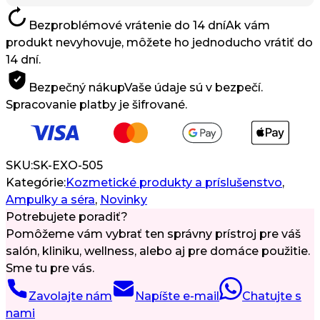
5
Bezproblémové vrátenie do 14 dní
Ak vám
ml
produkt nevyhovuje, môžete ho jednoducho vrátiť do
14 dní.
Bezpečný nákup
Vaše údaje sú v bezpečí.
Spracovanie platby je šifrované.
SKU:
SK-EXO-505
Kategórie:
Kozmetické produkty a príslušenstvo
,
Ampulky a séra
,
Novinky
Potrebujete poradiť?
Pomôžeme vám vybrať ten správny prístroj pre váš
salón, kliniku, wellness, alebo aj pre domáce použitie.
Sme tu pre vás.
Zavolajte nám
Napíšte e-mail
Chatujte s
nami