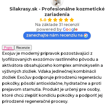
Silakrasy.sk - Profesionálne kozmetické
zariadenia
5.0
Na základe 31 recenzií
powered by
G
o
o
g
l
e
zanechajte nám recenziu na
Popis
Recenzie
Exojuv je moderný prípravok pozostávajúci z
lyofilizovaných exozómov rastlinného pôvodu a
aktivátora obsahujúceho komplex aminokyselín a
výživných zložiek. Vďaka jedinečnej kombinácii
zložiek ExoJuv podporuje prirodzenú regeneráciu
pokožky, pôsobí antioxidačne, hydratačne a proti
prejavom starnutia. Produkt je určený pre osoby,
ktoré chcú zlepšiť kondíciu pokožky a podporiť jej
prirodzené regeneračné procesy.