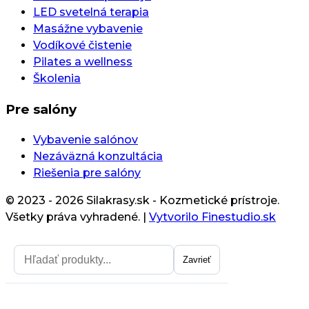
LED svetelná terapia
Masážne vybavenie
Vodíkové čistenie
Pilates a wellness
Školenia
Pre salóny
Vybavenie salónov
Nezáväzná konzultácia
Riešenia pre salóny
© 2023 - 2026 Silakrasy.sk - Kozmetické prístroje.
Všetky práva vyhradené.
|
Vytvorilo Finestudio.sk
Zavrieť
Zavrieť
Získajte zľavu na prvý nákup