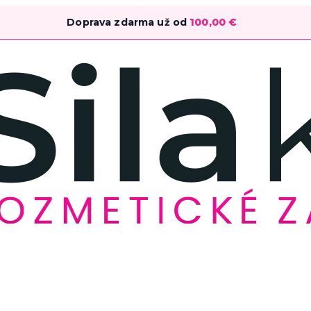
Doprava zdarma už od
100,00
€