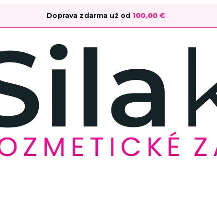
Doprava zdarma už od
100,00
€