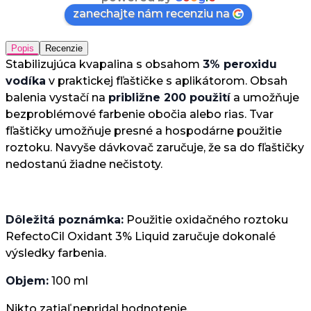
zanechajte nám recenziu na
Popis
Recenzie
Stabilizujúca kvapalina s obsahom
3% peroxidu
vodíka
v praktickej fľaštičke s aplikátorom. Obsah
balenia vystačí na
približne 200 použití
a umožňuje
bezproblémové farbenie obočia alebo rias. Tvar
fľaštičky umožňuje presné a hospodárne použitie
roztoku. Navyše dávkovač zaručuje, že sa do fľaštičky
nedostanú žiadne nečistoty.
Dôležitá poznámka:
Použitie oxidačného roztoku
RefectoCil Oxidant 3% Liquid zaručuje dokonalé
výsledky farbenia.
Objem:
100 ml
Nikto zatiaľ nepridal hodnotenie.