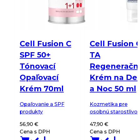
Cell Fusion C
Cell Fusion 
SPF 50+
TA
Tónovací
Regeneračn
Opaľovací
Krém na De
Krém 70ml
a Noc 50 ml
Opaľovanie a SPF
Kozmetika pre
produkty
osobnú starostlivos
56,90
€
47,90
€
Cena s DPH
Cena s DPH