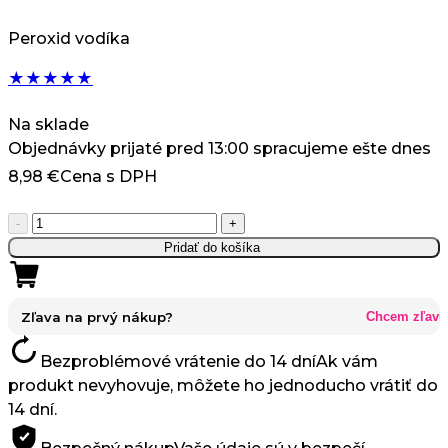
Peroxid vodíka
★
★
★
★
★
Na sklade
Objednávky prijaté pred 13:00 spracujeme ešte dnes
8,98
€
Cena s DPH
množstvo
-
+
RefectoCil
Pridať do košíka
Oxidant
3%
Oxidačný
Zľava na prvý nákup?
Chcem zľavu
roztok
Bezproblémové vrátenie do 14 dní
Ak vám
na
produkt nevyhovuje, môžete ho jednoducho vrátiť do
hennu
14 dní.
obočia
a