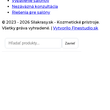
Vybavenie salónov
Nezáväzná konzultácia
Riešenia pre salóny
© 2023 - 2026 Silakrasy.sk - Kozmetické prístroje.
Všetky práva vyhradené.
|
Vytvorilo Finestudio.sk
Zavrieť
Zavrieť
Získajte zľavu na prvý nákup
Chcem zľavu
Z odberu noviniek sa môžete neskôr kedykoľlvek odhlásiť.
Zásady spracovania osoných údajov