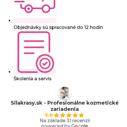
Objednávky sú spracované do 12 hodín
Školenia a servis
Silakrasy.sk - Profesionálne kozmetické
zariadenia
5.0
Na základe 31 recenzií
powered by
G
o
o
g
l
e