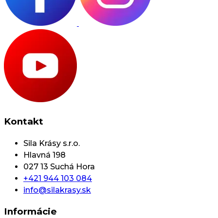
Kontakt
Sila Krásy s.r.o.
Hlavná 198
027 13 Suchá Hora
+421 944 103 084
info@silakrasy.sk
Informácie