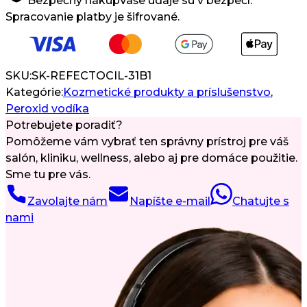
Bezpečný nákup
Vaše údaje sú v bezpečí.
rias
Spracovanie platby je šifrované.
SKU:
SK-REFECTOCIL-31B1
Kategórie:
Kozmetické produkty a príslušenstvo
,
Peroxid vodíka
Potrebujete poradiť?
Pomôžeme vám vybrať ten správny prístroj pre váš
salón, kliniku, wellness, alebo aj pre domáce použitie.
Sme tu pre vás.
Zavolajte nám
Napíšte e-mail
Chatujte s
nami