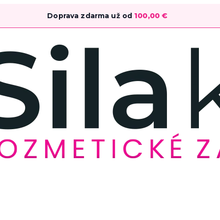
Doprava zdarma už od
100,00
€