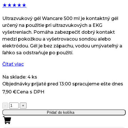
★
★
★
★
★
Ultrazvukový gél Wancare 500 ml je kontaktný gél
určený na použitie pri ultrazvukových a EKG
vyšetreniach. Pomáha zabezpečiť dobrý kontakt
medzi pokožkou a vyšetrovacou sondou alebo
elektródou. Gél je bez zápachu, vodou umývateľný a
ľahko sa odstraňuje po použití.
Čítať viac
Na sklade: 4 ks
Objednávky prijaté pred 13:00 spracujeme ešte dnes
7,90
€
Cena s DPH
množstvo
-
+
Wancare
Pridať do košíka
Ultrazvukový
Gél