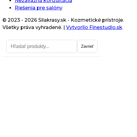
Nezáväzná konzultácia
Riešenia pre salóny
© 2023 - 2026 Silakrasy.sk - Kozmetické prístroje.
Všetky práva vyhradené.
|
Vytvorilo Finestudio.sk
Zavrieť
Zavrieť
Získajte zľavu na prvý nákup
Chcem zľavu
Z odberu noviniek sa môžete neskôr kedykoľlvek odhlásiť.
Zásady spracovania osoných údajov