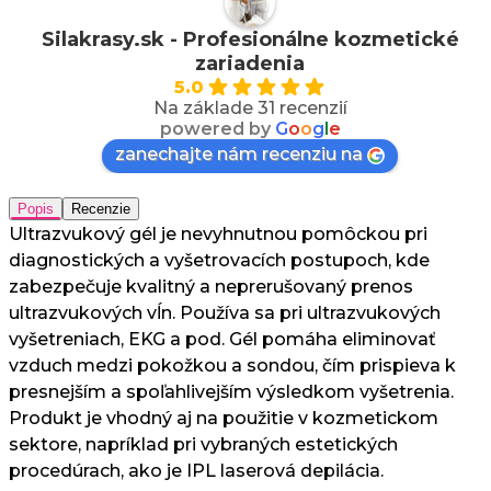
Silakrasy.sk - Profesionálne kozmetické
zariadenia
5.0
Na základe 31 recenzií
powered by
G
o
o
g
l
e
zanechajte nám recenziu na
Popis
Recenzie
Ultrazvukový gél je nevyhnutnou pomôckou pri
diagnostických a vyšetrovacích postupoch, kde
zabezpečuje kvalitný a neprerušovaný prenos
ultrazvukových vĺn. Používa sa pri ultrazvukových
vyšetreniach, EKG a pod. Gél pomáha eliminovať
vzduch medzi pokožkou a sondou, čím prispieva k
presnejším a spoľahlivejším výsledkom vyšetrenia.
Produkt je vhodný aj na použitie v kozmetickom
sektore, napríklad pri vybraných estetických
procedúrach, ako je IPL laserová depilácia.