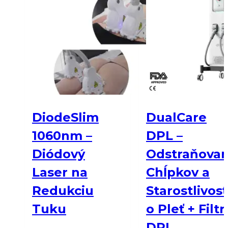
DiodeSlim
DualCare
1060nm –
DPL –
Diódový
Odstraňovan
Laser na
Chĺpkov a
Redukciu
Starostlivosť
Tuku
o Pleť + Filtr
DPL