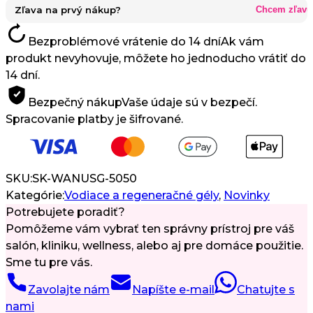
500
Zľava na prvý nákup?
Chcem zľavu
ml
Bezproblémové vrátenie do 14 dní
Ak vám
produkt nevyhovuje, môžete ho jednoducho vrátiť do
14 dní.
Bezpečný nákup
Vaše údaje sú v bezpečí.
Spracovanie platby je šifrované.
SKU:
SK-WANUSG-5050
Kategórie:
Vodiace a regeneračné gély
,
Novinky
Potrebujete poradiť?
Pomôžeme vám vybrať ten správny prístroj pre váš
salón, kliniku, wellness, alebo aj pre domáce použitie.
Sme tu pre vás.
Zavolajte nám
Napíšte e-mail
Chatujte s
nami