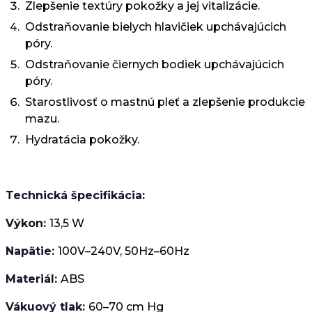
Zlepšenie textúry pokožky a jej vitalizácie.
Odstraňovanie bielych hlavičiek upchávajúcich
póry.
Odstraňovanie čiernych bodiek upchávajúcich
póry.
Starostlivosť o mastnú pleť a zlepšenie produkcie
mazu.
Hydratácia pokožky.
Technická špecifikácia:
Výkon:
13,5 W
Napätie:
100V–240V, 50Hz–60Hz
Materiál:
ABS
Vákuový tlak:
60–70 cm Hg