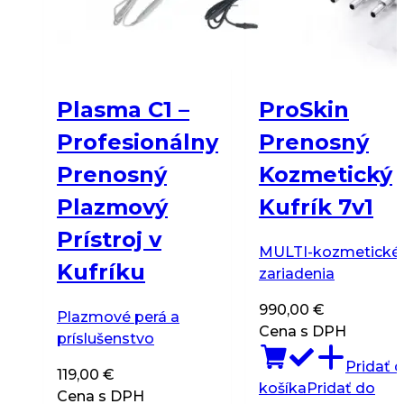
Plasma C1 –
ProSkin
Profesionálny
Prenosný
Prenosný
Kozmetický
Plazmový
Kufrík 7v1
Prístroj v
MULTI-kozmetické
Kufríku
zariadenia
990,00
€
Plazmové perá a
Cena s DPH
príslušenstvo
Pridať 
119,00
€
košíka
Pridať do
Cena s DPH