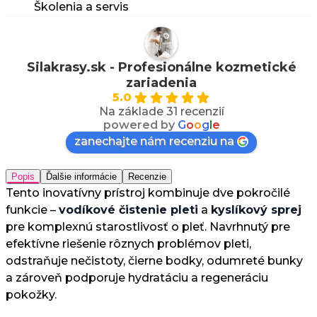
Školenia a servis
Silakrasy.sk - Profesionálne kozmetické
zariadenia
5.0
Na základe 31 recenzií
powered by
G
o
o
g
l
e
zanechajte nám recenziu na
Popis
Ďalšie informácie
Recenzie
Tento inovatívny prístroj kombinuje dve pokročilé
funkcie –
vodíkové čistenie pleti
a
kyslíkový sprej
pre komplexnú starostlivosť o pleť. Navrhnutý pre
efektívne riešenie rôznych problémov pleti,
odstraňuje nečistoty, čierne bodky, odumreté bunky
a zároveň podporuje hydratáciu a regeneráciu
pokožky.