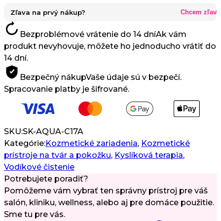
-
2v1
Zľava na prvý nákup?
Chcem zľavu
Dermabrázny
Bezproblémové vrátenie do 14 dní
Ak vám
Kyslíkový
produkt nevyhovuje, môžete ho jednoducho vrátiť do
Prístroj
14 dní.
na
Vodíkové
Bezpečný nákup
Vaše údaje sú v bezpečí.
Čistenie
Spracovanie platby je šifrované.
Pleti
SKU:
SK-AQUA-C17A
Kategórie:
Kozmetické zariadenia
,
Kozmetické
prístroje na tvár a pokožku
,
Kyslíková terapia
,
Vodíkové čistenie
Potrebujete poradiť?
Pomôžeme vám vybrať ten správny prístroj pre váš
salón, kliniku, wellness, alebo aj pre domáce použitie.
Sme tu pre vás.