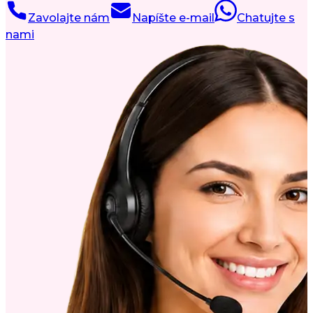
Zavolajte nám
Napíšte e-mail
Chatujte s
nami