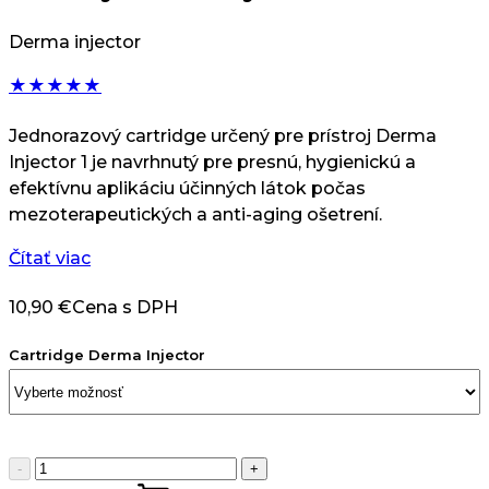
Derma injector
★
★
★
★
★
Jednorazový cartridge určený pre prístroj Derma
Injector 1 je navrhnutý pre presnú, hygienickú a
efektívnu aplikáciu účinných látok počas
mezoterapeutických a anti-aging ošetrení.
Čítať viac
10,90
€
Cena s DPH
Cartridge Derma Injector
množstvo
-
+