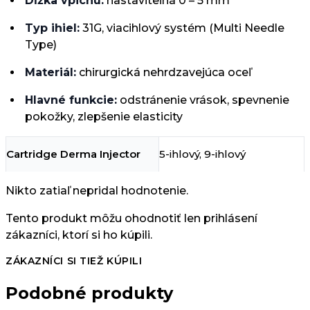
Dĺžka vpichu:
nastaviteľná 0 – 5 mm
Typ ihiel:
31G, viacihlový systém (Multi Needle
Type)
Materiál:
chirurgická nehrdzavejúca oceľ
Hlavné funkcie:
odstránenie vrások, spevnenie
pokožky, zlepšenie elasticity
Cartridge Derma Injector
5-ihlový, 9-ihlový
Nikto zatiaľ nepridal hodnotenie.
Tento produkt môžu ohodnotiť len prihlásení
zákazníci, ktorí si ho kúpili.
ZÁKAZNÍCI SI TIEŽ KÚPILI
Podobné produkty