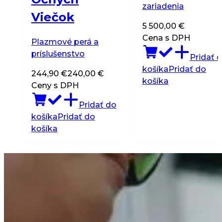
zariadenia
Viečok
5 500,00
€
Cena s DPH
Plazmové perá a
príslušenstvo
Pridať 
košíka
Pridať do
244,90
€
240,00
€
košíka
Ceny s DPH
Pridať do
košíka
Pridať do
košíka