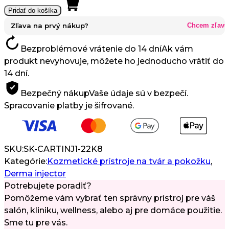
Cartridge
Pridať do košíka
pre
Derma
Zľava na prvý nákup?
Chcem zľavu
Injector
Bezproblémové vrátenie do 14 dní
Ak vám
1
produkt nevyhovuje, môžete ho jednoducho vrátiť do
–
14 dní.
5-
ihlový
Bezpečný nákup
Vaše údaje sú v bezpečí.
a
Spracovanie platby je šifrované.
9-
ihlový
SKU:
SK-CARTINJ1-22K8
Kategórie:
Kozmetické prístroje na tvár a pokožku
,
Derma injector
Potrebujete poradiť?
Pomôžeme vám vybrať ten správny prístroj pre váš
salón, kliniku, wellness, alebo aj pre domáce použitie.
Sme tu pre vás.