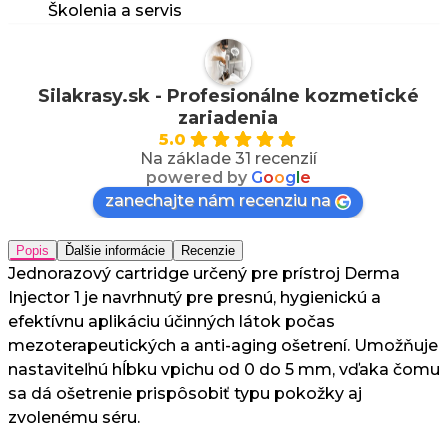
Školenia a servis
Silakrasy.sk - Profesionálne kozmetické
zariadenia
5.0
Na základe 31 recenzií
powered by
G
o
o
g
l
e
zanechajte nám recenziu na
Popis
Ďalšie informácie
Recenzie
Jednorazový cartridge určený pre prístroj Derma
Injector 1 je navrhnutý pre presnú, hygienickú a
efektívnu aplikáciu účinných látok počas
mezoterapeutických a anti-aging ošetrení. Umožňuje
nastaviteľnú hĺbku vpichu od 0 do 5 mm, vďaka čomu
sa dá ošetrenie prispôsobiť typu pokožky aj
zvolenému séru.