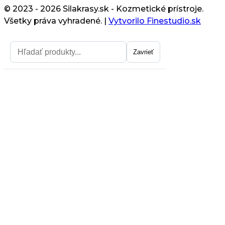
© 2023 - 2026 Silakrasy.sk - Kozmetické prístroje.
Všetky práva vyhradené.
|
Vytvorilo Finestudio.sk
Zavrieť
Zavrieť
Získajte zľavu na prvý nákup
Chcem zľavu
Z odberu noviniek sa môžete neskôr kedykoľlvek odhlásiť.
Zásady spracovania osoných údajov