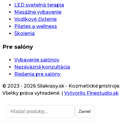
LED svetelná terapia
Masážne vybavenie
Vodíkové čistenie
Pilates a wellness
Školenia
Pre salóny
Vybavenie salónov
Nezáväzná konzultácia
Riešenia pre salóny
© 2023 - 2026 Silakrasy.sk - Kozmetické prístroje.
Všetky práva vyhradené.
|
Vytvorilo Finestudio.sk
Zavrieť
Zavrieť
Získajte zľavu na prvý nákup