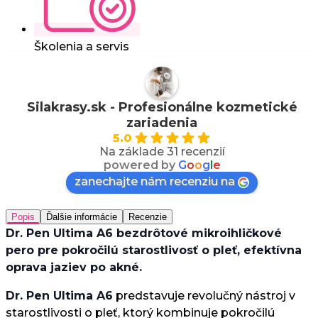
Školenia a servis
Silakrasy.sk - Profesionálne kozmetické
zariadenia
5.0
Na základe 31 recenzií
powered by
G
o
o
g
l
e
zanechajte nám recenziu na
Popis
Ďalšie informácie
Recenzie
Dr. Pen Ultima A6 bezdrôtové mikroihličkové
pero pre pokročilú starostlivosť o pleť, efektívna
oprava jaziev po akné.
Dr. Pen Ultima A6
predstavuje revolučný nástroj v
starostlivosti o pleť, ktorý kombinuje pokročilú