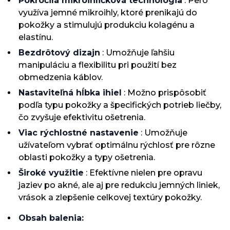
Pokročilá mikroihličková technológia
: Pero
využíva jemné mikroihly, ktoré prenikajú do
pokožky a stimulujú produkciu kolagénu a
elastínu.
Bezdrôtový dizajn
: Umožňuje ľahšiu
manipuláciu a flexibilitu pri použití bez
obmedzenia káblov.
Nastaviteľná hĺbka ihiel
: Možno prispôsobiť
podľa typu pokožky a špecifických potrieb liečby,
čo zvyšuje efektivitu ošetrenia.
Viac rýchlostné nastavenie
: Umožňuje
užívateľom vybrať optimálnu rýchlosť pre rôzne
oblasti pokožky a typy ošetrenia.
Široké využitie
: Efektívne nielen pre opravu
jaziev po akné, ale aj pre redukciu jemných liniek,
vrások a zlepšenie celkovej textúry pokožky.
Obsah balenia: