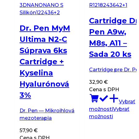
3D
NANO
NANO S
R
12
18
24
36
42
+1
Silikón
12
24
36
+2
Cartridge Dr
Dr. Pen MyM
Pen A9w,
Ultima N2-C
M8s, A11 –
Súprava 6ks
Sada 20 ks
Cartridge +
Cartridge pre Dr. P
Kyselina
32,90
€
Hyalurónová
Cena s DPH
3%
Vybrať
možnosti
Vybrať
Dr. Pen — Mikroihlová
Tento
možnosti
mezoterapia
produkt
57,90
€
má
Cena s DPH
viacero