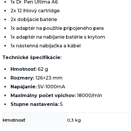
1x Dr. Pen Ultima A6
2x 12 ihlový cartridge
2x dobíjacie batérie
1x adaptér na použitie pripojeného pera
1x adaptér na nabíjanie batérie s krytom
1x nástenná nabíjačka a kábel
Technické špecifikácie:
Hmotnosť:
62 g
Rozmery:
126×23 mm
Napájanie:
5V-1000mA
Maximálny počet vpichov:
18000/min
Stupne nastavenia:
5
Hmotnosť
0,3 kg