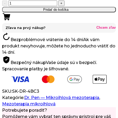
množstvo
-
+
Dr.
Pridať do košíka
Pen
Ultima
A6
Zľava na prvý nákup?
Chcem zľavu
Mikroihličková
Bezproblémové vrátenie do 14 dní
Ak vám
Mezoterapia
produkt nevyhovuje, môžete ho jednoducho vrátiť do
14 dní.
Bezpečný nákup
Vaše údaje sú v bezpečí.
Spracovanie platby je šifrované.
SKU:
SK-DR-4BC3
Kategórie:
Dr. Pen — Mikroihlová mezoterapia
,
Mezoterapia mikroihlová
Potrebujete poradiť?
Pomôžeme vám vybrať ten správny prístroj pre váš