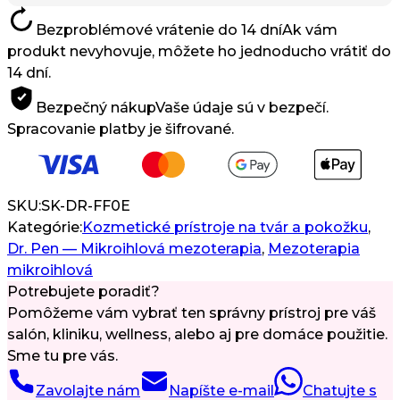
W
Bezproblémové vrátenie do 14 dní
Ak vám
Mikroihličková
produkt nevyhovuje, môžete ho jednoducho vrátiť do
Mezoterapia
14 dní.
Bezpečný nákup
Vaše údaje sú v bezpečí.
Spracovanie platby je šifrované.
SKU:
SK-DR-FF0E
Kategórie:
Kozmetické prístroje na tvár a pokožku
,
Dr. Pen — Mikroihlová mezoterapia
,
Mezoterapia
mikroihlová
Potrebujete poradiť?
Pomôžeme vám vybrať ten správny prístroj pre váš
salón, kliniku, wellness, alebo aj pre domáce použitie.
Sme tu pre vás.
Zavolajte nám
Napíšte e-mail
Chatujte s