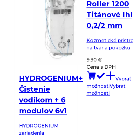
Roller 1200
Titánové Ihl
0,2/2 mm
Kozmetické prístro
na tvár a pokožku
9,90
€
Cena s DPH
HYDROGENIUM+
Vybrať
možnosti
Vybrať
Čistenie
Tento
možnosti
vodíkom + 6
produkt
má
modulov 6v1
viacero
variantov.
HYDROGENIUM
Možnosti
zariadenia