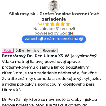
Silakrasy.sk - Profesionálne kozmetické
zariadenia
5.0
Na základe 31 recenzií
powered by
G
o
o
g
l
e
zanechajte nám recenziu na
Popis
Ďalšie informácie
Recenzie
Bezdrôtový Dr.
Pen Ultima X5-W
je výnimočný!
Vďaka matnej fialovej povrchovej úprave,
protišmykovému dizajnu a ľahko použiteľným
ciferníkom je toto zariadenie nádherné aj funkčné.
Zvrátite známky starnutia a zredukujte výskyt jaziev
a mdlej pokožky s pomocou mikroihlového pera
Ultima X5.
Dr Pen X5 ihly, ktoré sú navrhnuté tak, aby injekcia
nebola bolestivá. Modul je zaskrutkovaný do