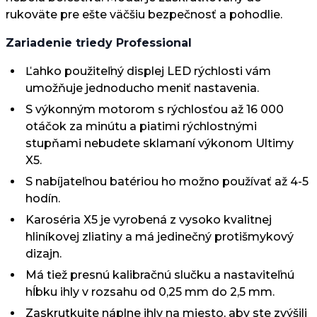
rukoväte pre ešte väčšiu bezpečnosť a pohodlie.
Zariadenie triedy Professional
Ľahko použiteľný displej LED rýchlosti vám
umožňuje jednoducho meniť nastavenia.
S výkonným motorom s rýchlosťou až 16 000
otáčok za minútu a piatimi rýchlostnými
stupňami nebudete sklamaní výkonom Ultimy
X5.
S nabíjateľnou batériou ho možno používať až 4-5
hodín.
Karoséria X5 je vyrobená z vysoko kvalitnej
hliníkovej zliatiny a má jedinečný protišmykový
dizajn.
Má tiež presnú kalibračnú slučku a nastaviteľnú
hĺbku ihly v rozsahu od 0,25 mm do 2,5 mm.
Zaskrutkujte náplne ihly na miesto, aby ste zvýšili