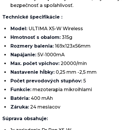
bezpečnosť a spoľahlivosť.
Technické špecifikácie :
Model:
ULTIMA X5-W Wireless
Hmotnosť s obalom:
315g
Rozmery balenia:
169x123x56mm
Napájanie:
5V-1000mA
Max. počet vpichov:
20000/min
Nastavenie hĺbky:
0,25 mm -2,5 mm
Počet prevodových stupňov:
5
Funkcie:
mezoterapia mikroihlami
Batéria:
400 mAh
Záruka:
24 mesiacov
Súprava obsahuje: