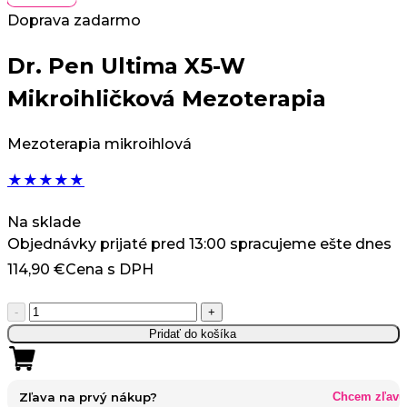
Doprava zadarmo
Dr. Pen Ultima X5-W
Mikroihličková Mezoterapia
Mezoterapia mikroihlová
★
★
★
★
★
Na sklade
Objednávky prijaté pred 13:00 spracujeme ešte dnes
114,90
€
Cena s DPH
množstvo
-
+
Dr.
Pridať do košíka
Pen
Ultima
X5-
Zľava na prvý nákup?
Chcem zľavu