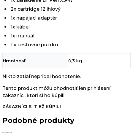
1x zariadenie Dr Pen X5-W
2x cartridge 12 ihlový
1x napájací adaptér
1x kábel
1x manuál
1 x cestovné puzdro
Hmotnosť
0,3 kg
Nikto zatiaľ nepridal hodnotenie.
Tento produkt môžu ohodnotiť len prihlásení
zákazníci, ktorí si ho kúpili.
ZÁKAZNÍCI SI TIEŽ KÚPILI
Podobné produkty