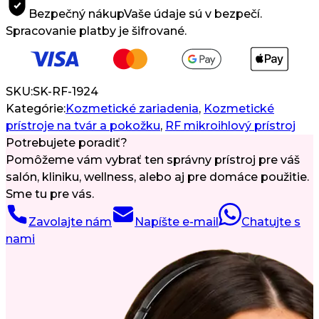
Bezpečný nákup
Vaše údaje sú v bezpečí.
Spracovanie platby je šifrované.
SKU:
SK-RF-1924
Kategórie:
Kozmetické zariadenia
,
Kozmetické
prístroje na tvár a pokožku
,
RF mikroihlový prístroj
Potrebujete poradiť?
Pomôžeme vám vybrať ten správny prístroj pre váš
salón, kliniku, wellness, alebo aj pre domáce použitie.
Sme tu pre vás.
Zavolajte nám
Napíšte e-mail
Chatujte s
nami