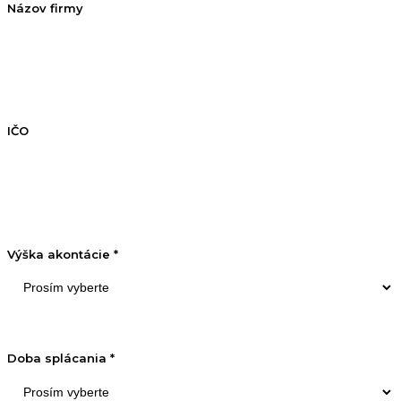
Názov firmy
IČO
Výška akontácie *
Doba splácania *