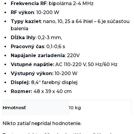
Frekvencia RF
: bipolárna 2-4 MHz
RF výkon
: 10-200 W
Typy kaziet
: nano, 10, 25 a 64 ihiel – 6 je súčasťou
balenia
Dĺžka ihly
: 0,2-3 mm,
Pracovný čas
: 0,1-0,6 s
Napájanie zariadenia
: 220V
Vstupné napätie:
AC 110-220 V, 50 Hz/60 Hz
Výstupný výkon:
10-200 W
Displej:
8,4“ farebný displej
Rozmer:
48 x 39 x 40 cm
Hmotnosť
10 kg
Nikto zatiaľ nepridal hodnotenie.