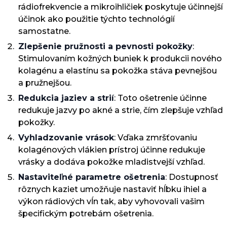
rádiofrekvencie a mikroihličiek poskytuje účinnejší
účinok ako použitie týchto technológií
samostatne.
Zlepšenie pružnosti a pevnosti pokožky
:
Stimulovaním kožných buniek k produkcii nového
kolagénu a elastínu sa pokožka stáva pevnejšou
a pružnejšou.
Redukcia jaziev a strií
: Toto ošetrenie účinne
redukuje jazvy po akné a strie, čím zlepšuje vzhľad
pokožky.
Vyhladzovanie vrások
: Vďaka zmršťovaniu
kolagénových vlákien prístroj účinne redukuje
vrásky a dodáva pokožke mladistvejší vzhľad.
Nastaviteľné parametre ošetrenia
: Dostupnosť
rôznych kaziet umožňuje nastaviť hĺbku ihiel a
výkon rádiových vĺn tak, aby vyhovovali vašim
špecifickým potrebám ošetrenia.