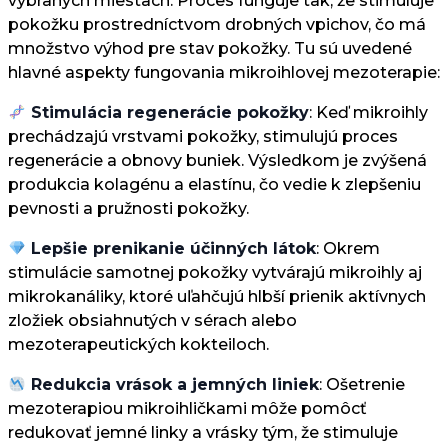
vybraných miestach. Proces funguje tak, že stimuluje
pokožku prostredníctvom drobných vpichov, čo má
množstvo výhod pre stav pokožky. Tu sú uvedené
hlavné aspekty fungovania mikroihlovej mezoterapie:
Stimulácia regenerácie pokožky
: Keď mikroihly
prechádzajú vrstvami pokožky, stimulujú proces
regenerácie a obnovy buniek. Výsledkom je zvýšená
produkcia kolagénu a elastínu, čo vedie k zlepšeniu
pevnosti a pružnosti pokožky.
Lepšie prenikanie účinných látok
: Okrem
stimulácie samotnej pokožky vytvárajú mikroihly aj
mikrokanáliky, ktoré uľahčujú hlbší prienik aktívnych
zložiek obsiahnutých v sérach alebo
mezoterapeutických kokteiloch.
Redukcia vrások a jemných liniek
: Ošetrenie
mezoterapiou mikroihličkami môže pomôcť
redukovať jemné linky a vrásky tým, že stimuluje