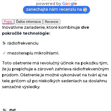
powered by
G
o
o
g
l
e
zanechajte nám recenziu na
Popis
Ďalšie informácie
Recenzie
Inovatívne zariadenie, ktoré kombinuje
dve
pokročilé technológie:
rádiofrekvenciu
mezoterapiu mikroihlami.
Toto ošetrenie má revolučný účinok na pokožku tým,
že ju prepichuje a zároveň zahrieva rádiofrekvenčným
prúdom. Ošetrenie je možné vykonávať na tvári aj na
tele, pričom už po niekoľkých sedeniach sa dosiahnu
senzačné výsledky.
RF