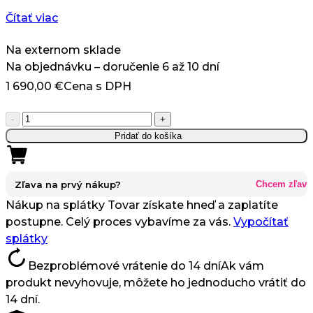
Čítať viac
Na externom sklade
Na objednávku – doručenie 6 až 10 dní
1 690,00
€
Cena s DPH
množstvo
-
+
Medi-
Pridať do košíka
Frax
ULTRA
RF
Zľava na prvý nákup?
Chcem zľavu
-
Nákup na splátky
Tovar získate hneď a zaplatíte
Frakčná
postupne. Celý proces vybavíme za vás.
Vypočítať
Mikroihla
splátky
+
Bezproblémové vrátenie do 14 dní
Ak vám
Studené
produkt nevyhovuje, môžete ho jednoducho vrátiť do
Kladivo
14 dní.