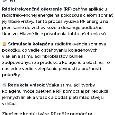
Rádiofrekvenčné ošetrenie (RF)
zahŕňa aplikáciu
rádiofrekvenčnej energie na pokožku s cieľom zohriať
jej hlbšie vrstvy. Tento proces využíva RF energiu na
prenikanie do vrstiev kože a dosahuje podkožné
tkanivo. Hlavné línie pôsobenia tohto ošetrenia sú:
Stimulácia kolagénu
: rádiofrekvencia zohrieva
pokožku, čo vedie k sťahovaniu kolagénových
vlákien a stimulácii fibroblastov, buniek
zodpovedných za produkciu kolagénu a elastínu. To
následne vedie k zlepšeniu pevnosti a pružnosti
pokožky.
Redukcia vrások
: Vďaka stimulácii tvorby
kolagénu môže ošetrenie RF pomôcť aj pri redukcii
jemných liniek a vrások a dodať pleti mladistvejší
vzhľad.
Zlepšenie kontúr tváre: RF môže pomôcť pri