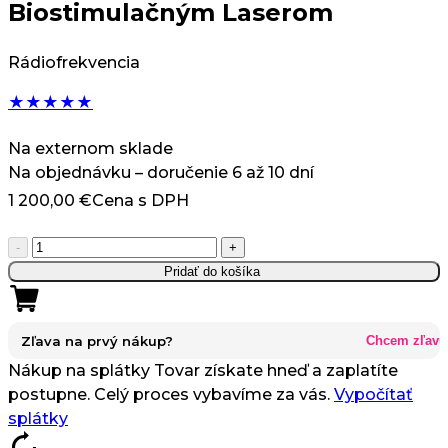
Biostimulačným Laserom
Rádiofrekvencia
★
★
★
★
★
Na externom sklade
Na objednávku – doručenie 6 až 10 dní
1 200,00
€
Cena s DPH
množstvo
-
+
NovaLine
Pridať do košíka
Rádiová
frekvencia
s
Zľava na prvý nákup?
Chcem zľavu
Biostimulačným
Nákup na splátky
Tovar získate hneď a zaplatíte
Laserom
postupne. Celý proces vybavíme za vás.
Vypočítať
splátky