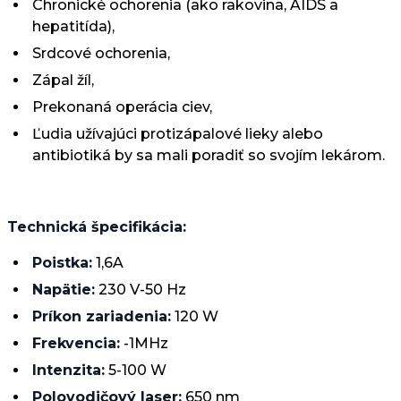
Chronické ochorenia (ako rakovina, AIDS a
hepatitída),
Srdcové ochorenia,
Zápal žíl,
Prekonaná operácia ciev,
Ľudia užívajúci protizápalové lieky alebo
antibiotiká by sa mali poradiť so svojím lekárom.
Technická špecifikácia:
Poistka:
1,6A
Napätie:
230 V-50 Hz
Príkon zariadenia:
120 W
Frekvencia:
-1MHz
Intenzita:
5-100 W
Polovodičový laser:
650 nm