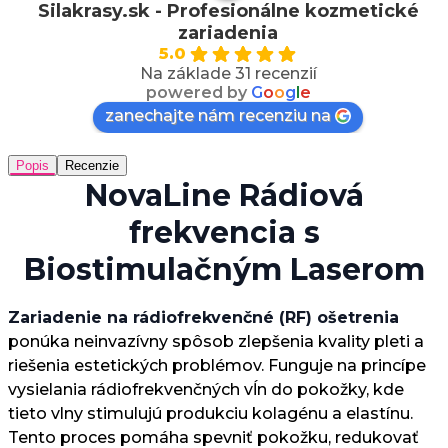
Silakrasy.sk - Profesionálne kozmetické
zariadenia
5.0
Na základe 31 recenzií
powered by
G
o
o
g
l
e
zanechajte nám recenziu na
Popis
Recenzie
NovaLine Rádiová
frekvencia s
Biostimulačným Laserom
Zariadenie na rádiofrekvenčné (RF) ošetrenia
ponúka neinvazívny spôsob zlepšenia kvality pleti a
riešenia estetických problémov. Funguje na princípe
vysielania rádiofrekvenčných vĺn do pokožky, kde
tieto vlny stimulujú produkciu kolagénu a elastínu.
Tento proces pomáha spevniť pokožku, redukovať