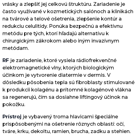
vrásky a zlepšiť jej celkovú štruktúru. Zariadenie je
často využívané v kozmetických salónoch a klinikách
na tvárové a telové ošetrenia, zlepšenie kontúr a
redukciu celulitídy. Ponúka bezpečnú a efektívnu
metódu pre tých, ktorí hľadajú alternatívu k
chirurgickým zákrokom alebo iným invazívnym
metódam.
RF
je zariadenie, ktoré vysiela rádiofrekvenčné
elektromagnetické vlny, ktorých biologickým
účinkom je vytvorenie diatermie v dermis. V
dôsledku pôsobenia tepla sú fibroblasty stimulované
k produkcii kolagénu a prítomné kolagénové vlákna
sa regenerujú, čím sa dosiahne liftingový účinok na
pokožku.
Prístroj
je vybavený troma hlavicami špeciálne
prispôsobenými na ošetrenie rôznych oblastí: očí,
tváre, krku, dekoltu, ramien, brucha, zadku a stehien.