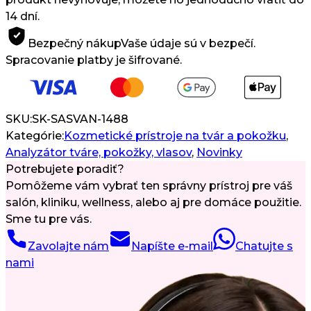
Vlasovej
14 dní.
Pokožky
2v1
Bezpečný nákup
Vaše údaje sú v bezpečí.
s
Spracovanie platby je šifrované.
AI
Analýzou
a
HD
SKU:
SK-SASVAN-1488
Kamerou
Kategórie:
Kozmetické prístroje na tvár a pokožku
,
Analyzátor tváre, pokožky, vlasov
,
Novinky
Potrebujete poradiť?
Pomôžeme vám vybrať ten správny prístroj pre váš
salón, kliniku, wellness, alebo aj pre domáce použitie.
Sme tu pre vás.
Zavolajte nám
Napíšte e-mail
Chatujte s
nami