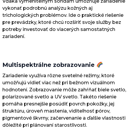
Vďaka vymeniteľným sondám umožňuje zariadenie
vykonať podrobnú analýzu kožných aj
trichologických problémov. Ide o praktické riešenie
pre prevádzky, ktoré chcú rozšíriť svoje služby bez
potreby investovať do viacerých samostatných
zariadení.
Multispektrálne zobrazovanie
Zariadenie využíva rôzne svetelné režimy, ktoré
umožňujú vidieť viac než pri bežnom vizuálnom
hodnotení. Zobrazovanie môže zahŕňať biele svetlo,
polarizované svetlo a UV svetlo. Takéto riešenie
pomáha presnejšie posúdiť povrch pokožky, jej
štruktúru, úroveň mastenia, viditeľnosť pórov,
pigmentové škvrny, začervenanie a ďalšie vlastnosti
dôležité pri plánovaní starostlivosti.