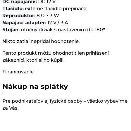
DC napájanie:
DC 12 V
Tlačidlo:
externé tlačidlo prepínača
Reproduktor:
8 Ω × 3 W
Napájací adaptér:
12 V / 3 A
Stojan:
otočný držiak s nastavením do 180°
Nikto zatiaľ nepridal hodnotenie.
Tento produkt môžu ohodnotiť len prihlásení
zákazníci, ktorí si ho kúpili.
Financovanie
Nákup na splátky
Pre podnikateľov aj fyzické osoby – všetko vybavíme
za Vás.