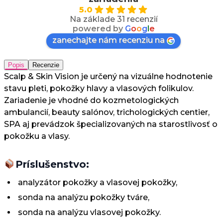
5.0
Na základe 31 recenzií
powered by
G
o
o
g
l
e
zanechajte nám recenziu na
Popis
Recenzie
Scalp & Skin Vision je určený na vizuálne hodnotenie
stavu pleti, pokožky hlavy a vlasových folikulov.
Zariadenie je vhodné do kozmetologických
ambulancií, beauty salónov, trichologických centier,
SPA aj prevádzok špecializovaných na starostlivosť o
pokožku a vlasy.
Príslušenstvo:
analyzátor pokožky a vlasovej pokožky,
sonda na analýzu pokožky tváre,
sonda na analýzu vlasovej pokožky.