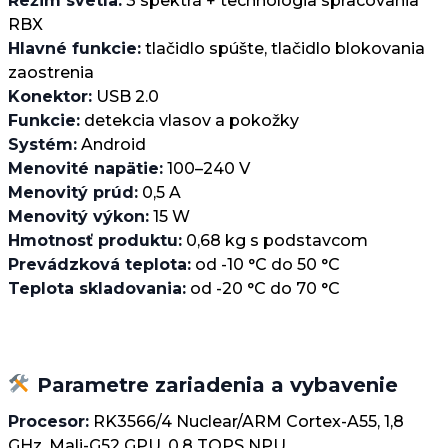
Režim svetla:
3 spektrá + technológia spracovania
RBX
Hlavné funkcie:
tlačidlo spúšte, tlačidlo blokovania
zaostrenia
Konektor:
USB 2.0
Funkcie:
detekcia vlasov a pokožky
Systém:
Android
Menovité napätie:
100–240 V
Menovitý prúd:
0,5 A
Menovitý výkon:
15 W
Hmotnosť produktu:
0,68 kg s podstavcom
Prevádzková teplota:
od -10 °C do 50 °C
Teplota skladovania:
od -20 °C do 70 °C
Parametre zariadenia a vybavenie
Procesor:
RK3566/4 Nuclear/ARM Cortex-A55, 1,8
GHz, Mali-G52 GPU, 0,8 TOPS NPU