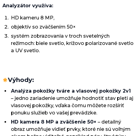
Analyzátor využíva:
HD kameru 8 MP,
objektív so zväčšením 50×
systém zobrazovania v troch svetelných
režimoch: biele svetlo, krížovo polarizované svetlo
a UV svetlo.
Výhody:
Analýza pokožky tváre a vlasovej pokožky 2v1
– jedno zariadenie umožňuje hodnotiť stav pleti aj
vlasovej pokožky, vďaka čomu môžete rozšíriť
ponuku služieb vo vašej prevádzke.
HD kamera 8 MP a zväčšenie 50×
– detailný
obraz umožňuje vidieť prvky, ktoré nie sú voľným