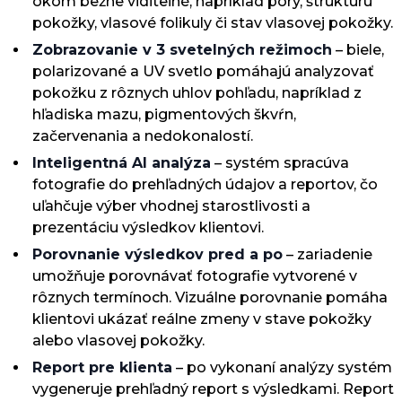
okom bežne viditeľné, napríklad póry, štruktúru
pokožky, vlasové folikuly či stav vlasovej pokožky.
Zobrazovanie v 3 svetelných režimoch
– biele,
polarizované a UV svetlo pomáhajú analyzovať
pokožku z rôznych uhlov pohľadu, napríklad z
hľadiska mazu, pigmentových škvŕn,
začervenania a nedokonalostí.
Inteligentná AI analýza
– systém spracúva
fotografie do prehľadných údajov a reportov, čo
uľahčuje výber vhodnej starostlivosti a
prezentáciu výsledkov klientovi.
Porovnanie výsledkov pred a po
– zariadenie
umožňuje porovnávať fotografie vytvorené v
rôznych termínoch. Vizuálne porovnanie pomáha
klientovi ukázať reálne zmeny v stave pokožky
alebo vlasovej pokožky.
Report pre klienta
– po vykonaní analýzy systém
vygeneruje prehľadný report s výsledkami. Report