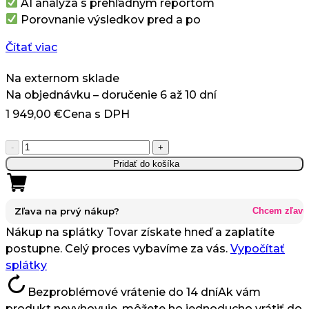
AI analýza s prehľadným reportom
Porovnanie výsledkov pred a po
Čítať viac
Na externom sklade
Na objednávku – doručenie 6 až 10 dní
1 949,00
€
Cena s DPH
množstvo
-
+
Scalp
Pridať do košíka
&
Skin
Vision
Zľava na prvý nákup?
Chcem zľavu
–
Nákup na splátky
Tovar získate hneď a zaplatíte
Profesionálny
postupne. Celý proces vybavíme za vás.
Vypočítať
Analyzátor
splátky
Pokožky
Bezproblémové vrátenie do 14 dní
Ak vám
a
produkt nevyhovuje, môžete ho jednoducho vrátiť do