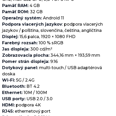
Pamäť RAM:
4 GB
Pamäť ROM:
32 GB
Operačný systém:
Android 11
Podpora viacerých jazykov
: podpora viacerých
jazykov / poľština, slovenčina, čeština, angličtina
Displej:
15,6 palca, 1920 × 1080 FHD
Farebný rozsah:
100 % sRGB
Jas displeja:
300 cd/m²
Zobrazovacia plocha:
344,16 mm × 193,59 mm
Pomer strán displeja:
9:16
Dotykový panel:
multi-touch / USB adaptérová
doska
Wi-Fi:
5G / 2.4G
Bluetooth:
BT 4.2
Ethernet:
10M / 100M
USB porty:
USB 2.0 / 3.0
HDMI:
podpora 4K
RJ45:
ethernetový port