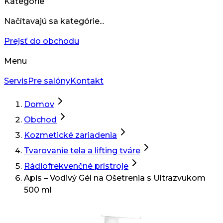
Kategórie
Načítavajú sa kategórie...
Prejsť do obchodu
Menu
Servis
Pre salóny
Kontakt
Domov
Obchod
Kozmetické zariadenia
Tvarovanie tela a lifting tváre
Rádiofrekvenčné prístroje
Apis – Vodivý Gél na Ošetrenia s Ultrazvukom
500 ml