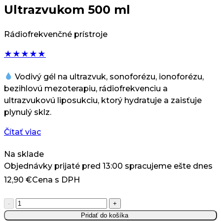
Ultrazvukom 500 ml
Rádiofrekvenčné prístroje
★
★
★
★
★
Vodivý gél na ultrazvuk, sonoforézu, ionoforézu,
bezihlovú mezoterapiu, rádiofrekvenciu a
ultrazvukovú liposukciu, ktorý hydratuje a zaisťuje
plynulý sklz.
Čítať viac
Na sklade
Objednávky prijaté pred 13:00 spracujeme ešte dnes
12,90
€
Cena s DPH
množstvo
-
+
Apis
Pridať do košíka