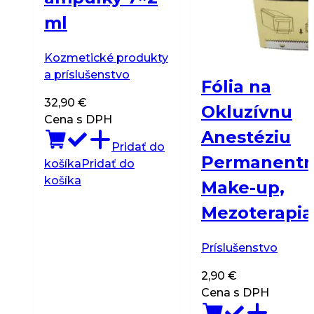
ml
Kozmetické produkty
a príslušenstvo
Fólia na
32,90
€
Okluzívnu
Cena s DPH
Anestéziu
Pridať do
Permanentn
košíka
Pridať do
košíka
Make-up,
Mezoterapia
Príslušenstvo
2,90
€
Cena s DPH