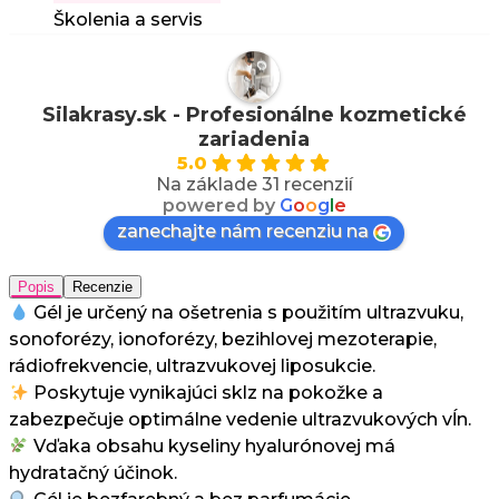
Školenia a servis
Silakrasy.sk - Profesionálne kozmetické
zariadenia
5.0
Na základe 31 recenzií
powered by
G
o
o
g
l
e
zanechajte nám recenziu na
Popis
Recenzie
Gél je určený na ošetrenia s použitím ultrazvuku,
sonoforézy, ionoforézy, bezihlovej mezoterapie,
rádiofrekvencie, ultrazvukovej liposukcie.
Poskytuje vynikajúci sklz na pokožke a
zabezpečuje optimálne vedenie ultrazvukových vĺn.
Vďaka obsahu kyseliny hyalurónovej má
hydratačný účinok.