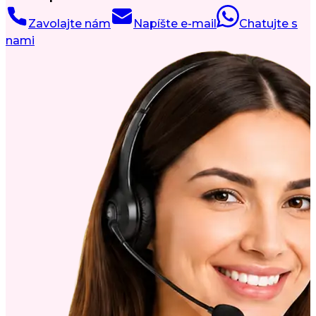
Zavolajte nám
Napíšte e-mail
Chatujte s
nami