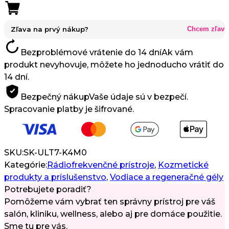
–
Vodivý
Gél
Zľava na prvý nákup?
Chcem zľavu
na
Bezproblémové vrátenie do 14 dní
Ak vám
Ošetrenia
produkt nevyhovuje, môžete ho jednoducho vrátiť do
s
14 dní.
Ultrazvukom
500
Bezpečný nákup
Vaše údaje sú v bezpečí.
ml
Spracovanie platby je šifrované.
SKU:
SK-ULT7-K4M0
Kategórie:
Rádiofrekvenčné prístroje
,
Kozmetické
produkty a príslušenstvo
,
Vodiace a regeneračné gély
Potrebujete poradiť?
Pomôžeme vám vybrať ten správny prístroj pre váš
salón, kliniku, wellness, alebo aj pre domáce použitie.
Sme tu pre vás.