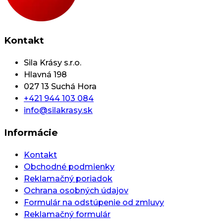
Kontakt
Sila Krásy s.r.o.
Hlavná 198
027 13 Suchá Hora
+421 944 103 084
info@silakrasy.sk
Informácie
Kontakt
Obchodné podmienky
Reklamačný poriadok
Ochrana osobných údajov
Formulár na odstúpenie od zmluvy
Reklamačný formulár