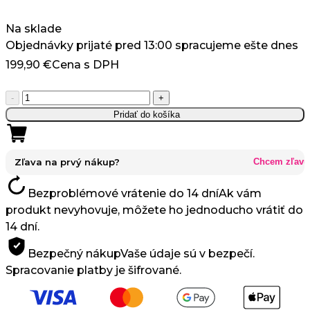
Na sklade
Objednávky prijaté pred 13:00 spracujeme ešte dnes
199,90
€
Cena s DPH
množstvo
-
+
MICRO
Pridať do košíka
Panel
na
Svetelnú
Zľava na prvý nákup?
Chcem zľavu
Terapiu
Bezproblémové vrátenie do 14 dní
Ak vám
12LED
produkt nevyhovuje, môžete ho jednoducho vrátiť do
-
14 dní.
660
nm,
Bezpečný nákup
Vaše údaje sú v bezpečí.
850
Spracovanie platby je šifrované.
nm