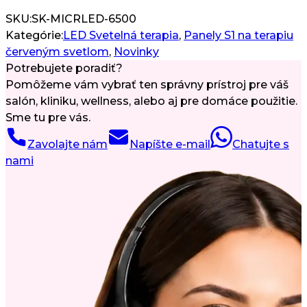
SKU:
SK-MICRLED-6500
Kategórie:
LED Svetelná terapia
,
Panely S1 na terapiu
červeným svetlom
,
Novinky
Potrebujete poradiť?
Pomôžeme vám vybrať ten správny prístroj pre váš
salón, kliniku, wellness, alebo aj pre domáce použitie.
Sme tu pre vás.
Zavolajte nám
Napíšte e-mail
Chatujte s
nami