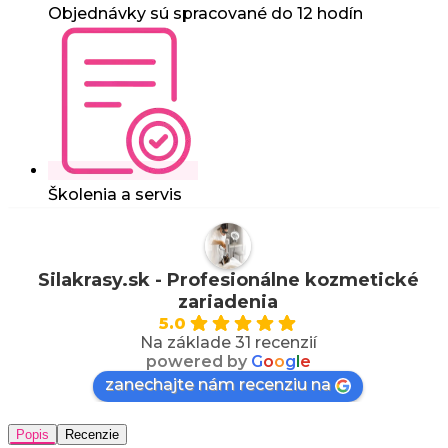
Objednávky sú spracované do 12 hodín
Školenia a servis
Silakrasy.sk - Profesionálne kozmetické
zariadenia
5.0
Na základe 31 recenzií
powered by
G
o
o
g
l
e
zanechajte nám recenziu na
Popis
Recenzie