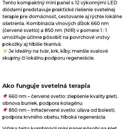
Tento kompaktný mini panel s 12 výkonnými LED
diódami predstavuje praktické riešenie svetelnej
terapie pre domácnosť, cestovanie aj rýchle lokálne
ošetrenia. Kombinácia vlnových dĺžok 660 nm
(červené svetlo) a 850 nm (NIR) v pomere 1 : 1
umožňuje účinne pôsobiť na povrchové vrstvy
pokožky aj hlbšie tkanivá.
Je ideálny na tvár, krk, kĺby, menšie svalové
skupiny či lokálnu podporu regenerácie.
Ako funguje svetelná terapia
660 nm – červené svetlo: zlepšenie kvality pleti,
obnova buniek, podpora kolagénu
850 nm – infračervené svetlo: úľava od bolesti,
podpora krvného obehu, hlboká regenerácia
Vďaka tejto kombinácii mini panel pôsobí na pleť,