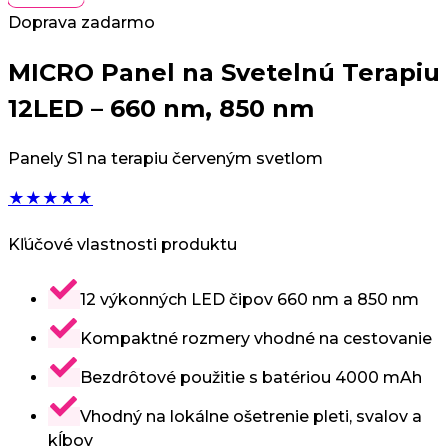
Doprava zadarmo
MICRO Panel na Svetelnú Terapiu
12LED – 660 nm, 850 nm
Panely S1 na terapiu červeným svetlom
★
★
★
★
★
Kľúčové vlastnosti produktu
12 výkonných LED čipov 660 nm a 850 nm
Kompaktné rozmery vhodné na cestovanie
Bezdrôtové použitie s batériou 4000 mAh
Vhodný na lokálne ošetrenie pleti, svalov a
kĺbov