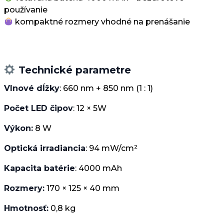
používanie
kompaktné rozmery vhodné na prenášanie
Technické parametre
Vlnové dĺžky
: 660 nm + 850 nm (1 : 1)
Počet LED čipov
: 12 × 5W
Výkon:
8 W
Optická irradiancia
: 94 mW/cm²
Kapacita batérie
: 4000 mAh
Rozmery:
170 × 125 × 40 mm
Hmotnosť:
0,8 kg