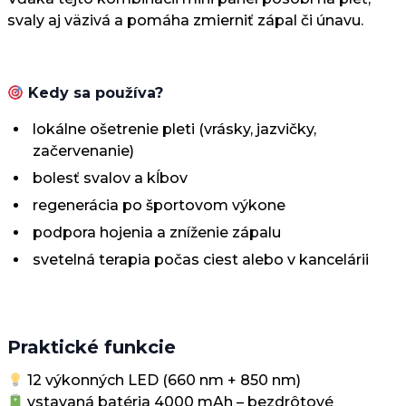
svaly aj väzivá a pomáha zmierniť zápal či únavu.
Kedy sa používa?
lokálne ošetrenie pleti (vrásky, jazvičky,
začervenanie)
bolesť svalov a kĺbov
regenerácia po športovom výkone
podpora hojenia a zníženie zápalu
svetelná terapia počas ciest alebo v kancelárii
Praktické funkcie
12 výkonných LED (660 nm + 850 nm)
vstavaná batéria 4000 mAh – bezdrôtové