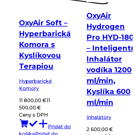
OxyAir
OxyAir Soft –
Hydrogen
Hyperbarická
Pro HYD-180
Komora s
– Inteligent
Kyslíkovou
Inhalátor
Terapiou
vodíka 1200
ml/min,
Hyperbarické
Komory
Kyslíka 600
11 800,00
€
11
ml/min
500,00
€
Ceny s DPH
Inhalátory
Pridať do
2 600,00
€
košíka
Pridať do