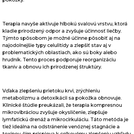
Terapia navyše aktivuje hlbokú svalovú vrstvu, ktorá
kladie prirodzený odpor a zvyšuje účinnosť liečby.
Týmto spôsobom je možné účinne pôsobiť aj na
najodolnejšie typy celulitídy a zlepšiť stav aj v
problematických oblastiach, ako sú boky alebo
hrudník. Tento proces podporuje reorganizáciu
tkanív a obnovu ich prirodzenej štruktúry.
Vďaka zlepšeniu prietoku krvi, zrýchleniu
metabolizmu a detoxikácii sa pokožka obnovuje.
Klinické štúdie preukázali, že terapia kompresnou
mikrovibráciou zvyšuje okysličenie, zlepšuje
lymfatickú drenáž a mikrocirkuláciu. Táto metóda je
tiež ideálna na odstránenie venóznej stagnácie a
toxínov, čím prispieva k celkovému zlepšeniu vzhľadu