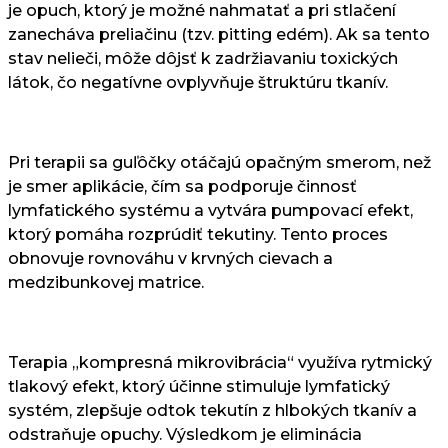
je opuch, ktorý je možné nahmatať a pri stlačení
zanecháva preliačinu (tzv. pitting edém). Ak sa tento
stav nelieči, môže dôjsť k zadržiavaniu toxických
látok, čo negatívne ovplyvňuje štruktúru tkanív.
Pri terapii sa guľôčky otáčajú opačným smerom, než
je smer aplikácie, čím sa podporuje činnosť
lymfatického systému a vytvára pumpovací efekt,
ktorý pomáha rozprúdiť tekutiny. Tento proces
obnovuje rovnováhu v krvných cievach a
medzibunkovej matrice.
Terapia „kompresná mikrovibrácia“ využíva rytmický
tlakový efekt, ktorý účinne stimuluje lymfatický
systém, zlepšuje odtok tekutín z hlbokých tkanív a
odstraňuje opuchy. Výsledkom je eliminácia