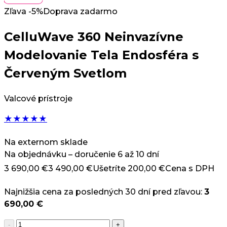
Zľava -5%
Doprava zadarmo
CelluWave 360 Neinvazívne
Modelovanie Tela Endosféra s
Červeným Svetlom
Valcové prístroje
★
★
★
★
★
Na externom sklade
Na objednávku – doručenie 6 až 10 dní
3 690,00
€
3 490,00
€
Ušetríte
200,00
€
Cena s DPH
Najnižšia cena za posledných 30 dní pred zľavou:
3
690,00
€
množstvo
-
+