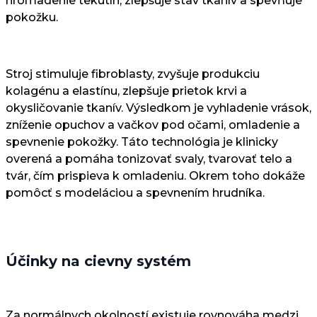
hromadenie tekutín, zlepšuje stav tkanív a spevňuje
pokožku.
Stroj stimuluje fibroblasty, zvyšuje produkciu
kolagénu a elastínu, zlepšuje prietok krvi a
okysličovanie tkanív. Výsledkom je vyhladenie vrások,
zníženie opuchov a vačkov pod očami, omladenie a
spevnenie pokožky. Táto technológia je klinicky
overená a pomáha tonizovať svaly, tvarovať telo a
tvár, čím prispieva k omladeniu. Okrem toho dokáže
pomôcť s modeláciou a spevnením hrudníka.
Účinky na cievny s
ystém
Za normálnych okolností existuje rovnováha medzi