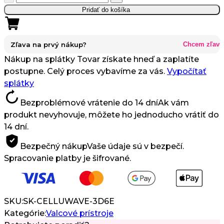
CelluWave
Pridať do košíka
360
Neinvazívne
Modelovanie
Zľava na prvý nákup?
Chcem zľavu
Tela
Nákup na splátky
Tovar získate hneď a zaplatíte
Endosféra
postupne. Celý proces vybavíme za vás.
Vypočítať
s
splátky
Červeným
Bezproblémové vrátenie do 14 dní
Ak vám
Svetlom
produkt nevyhovuje, môžete ho jednoducho vrátiť do
14 dní.
Bezpečný nákup
Vaše údaje sú v bezpečí.
Spracovanie platby je šifrované.
SKU:
SK-CELLUWAVE-3D6E
Kategórie:
Valcové prístroje