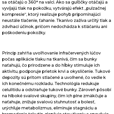
sa otáčajú o 360° na valci. Ako sa guľôčky otáčajú a
vyvíjajú tlak na pokožku, vytvárajú efekt „pulzačnej
kompresie“, ktorý realizuje pohyb pripomínajúci
neustále tlačenie, ťahanie. Tkanivo zažíva určitý tlak a
zdvíhací účinok, pričom nedochádza k stláčaniu ani
poškodeniu pokožky.
Princíp zahŕňa uvoľňovanie infračervených lúčov
počas aplikácie tlaku na tkanivá, čím sa bunky
naťahujú, čo prirodzene a do hĺbky stimuluje ich
aktivitu, podporuje prietok krvi a okysličenie. Tukové
depozity sú pritom stlačené a uvoľnené, čo vedie k
ich konečnému rozkladu. Technológia redukuje
celulitídu a odstraňuje tukové bunky. Zároveň pôsobí
na hlboké svalové skupiny, čím ich plne zmäkčuje a
naťahuje, znižuje svalovú stuhnutosť a bolesť,
urýchľuje metabolizmus, eliminuje stagnáciu a