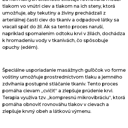
tlakom vo vnútri ciev a tlakom na ich steny, ktorá
umožňuje, aby tekutiny a živiny prechádzali z
arteriálnej časti ciev do tkanív a odpadové látky sa
vracali späť do žíl. Ak sa tento proces naruší,
napríklad spomalením odtoku krvi v žilách, dochádza
k hromadeniu vody v tkanivách, čo spôsobuje
opuchy (edém).
Špeciálne usporiadanie masážnych guľôčok vo forme
voštiny umožňuje prostredníctvom tlaku a jemného
zdvíhania postupné stláčanie tkanív. Tento proces
pomáha cievam „cvičiť“ a zlepšuje prúdenie krvi.
Terapia využíva tzv. „kompresnú mikrovibráciu“, ktorá
pomáha obnoviť rovnováhu tlakov v cievach a
zlepšuje krvný obeh a látkovú výmenu.