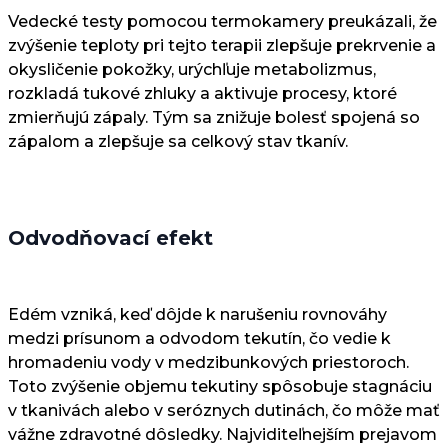
Vedecké testy pomocou termokamery preukázali, že
zvýšenie teploty pri tejto terapii zlepšuje prekrvenie a
okysličenie pokožky, urýchľuje metabolizmus,
rozkladá tukové zhluky a aktivuje procesy, ktoré
zmierňujú zápaly. Tým sa znižuje bolesť spojená so
zápalom a zlepšuje sa celkový stav tkanív.
Odvodňovací efekt
Edém vzniká, keď dôjde k narušeniu rovnováhy
medzi prísunom a odvodom tekutín, čo vedie k
hromadeniu vody v medzibunkových priestoroch.
Toto zvýšenie objemu tekutiny spôsobuje stagnáciu
v tkanivách alebo v seróznych dutinách, čo môže mať
vážne zdravotné dôsledky. Najviditeľnejším prejavom