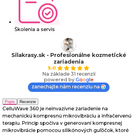
Školenia a servis
Silakrasy.sk - Profesionálne kozmetické
zariadenia
5.0
Na základe 31 recenzií
powered by
G
o
o
g
l
e
zanechajte nám recenziu na
Popis
Recenzie
CelluWave 360 je neinvazívne zariadenie na
mechanickú kompresnú mikrovibráciu a infračervenú
terapiu. Princíp spočíva v generovaní kompresnej
mikrovibrácie pomocou silikónových guľôčok, ktoré