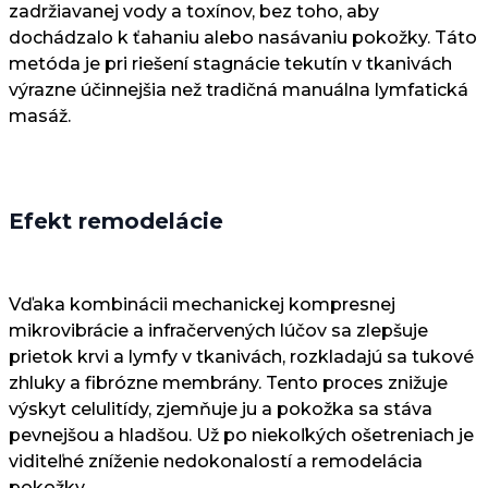
zadržiavanej vody a toxínov, bez toho, aby
dochádzalo k ťahaniu alebo nasávaniu pokožky. Táto
metóda je pri riešení stagnácie tekutín v tkanivách
výrazne účinnejšia než tradičná manuálna lymfatická
masáž.
Efekt remodelácie
Vďaka kombinácii mechanickej kompresnej
mikrovibrácie a infračervených lúčov sa zlepšuje
prietok krvi a lymfy v tkanivách, rozkladajú sa tukové
zhluky a fibrózne membrány. Tento proces znižuje
výskyt celulitídy, zjemňuje ju a pokožka sa stáva
pevnejšou a hladšou. Už po niekoľkých ošetreniach je
viditeľné zníženie nedokonalostí a remodelácia
pokožky.