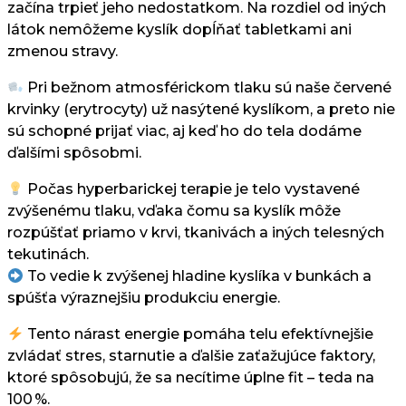
začína trpieť jeho nedostatkom. Na rozdiel od iných
látok nemôžeme kyslík dopĺňať tabletkami ani
zmenou stravy.
Pri bežnom atmosférickom tlaku sú naše červené
krvinky (erytrocyty) už nasýtené kyslíkom, a preto nie
sú schopné prijať viac, aj keď ho do tela dodáme
ďalšími spôsobmi.
Počas hyperbarickej terapie je telo vystavené
zvýšenému tlaku, vďaka čomu sa kyslík môže
rozpúšťať priamo v krvi, tkanivách a iných telesných
tekutinách.
To vedie k zvýšenej hladine kyslíka v bunkách a
spúšťa výraznejšiu produkciu energie.
Tento nárast energie pomáha telu efektívnejšie
zvládať stres, starnutie a ďalšie zaťažujúce faktory,
ktoré spôsobujú, že sa necítime úplne fit – teda na
100 %.