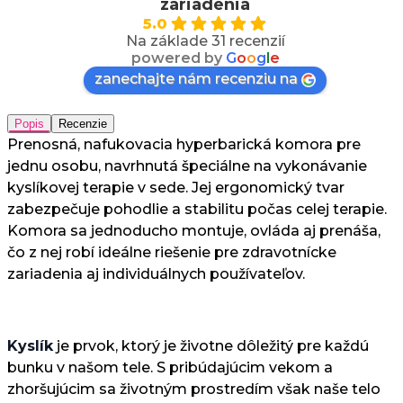
zariadenia
5.0
Na základe 31 recenzií
powered by
G
o
o
g
l
e
zanechajte nám recenziu na
Popis
Recenzie
Prenosná, nafukovacia hyperbarická komora pre
jednu osobu, navrhnutá špeciálne na vykonávanie
kyslíkovej terapie v sede. Jej ergonomický tvar
zabezpečuje pohodlie a stabilitu počas celej terapie.
Komora sa jednoducho montuje, ovláda aj prenáša,
čo z nej robí ideálne riešenie pre zdravotnícke
zariadenia aj individuálnych používateľov.
Kyslík
je prvok, ktorý je životne dôležitý pre každú
bunku v našom tele. S pribúdajúcim vekom a
zhoršujúcim sa životným prostredím však naše telo