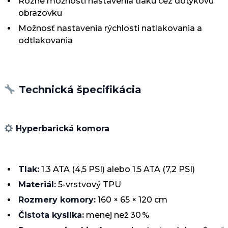
Rôzne možnosti nastavenia tlaku cez dotykovú
obrazovku
Možnosť nastavenia rýchlosti natlakovania a
odtlakovania
Technická špecifikácia
Hyperbarická komora
Tlak:
1.3 ATA (4,5 PSI) alebo 1.5 ATA (7,2 PSI)
Materiál:
5-vrstvový TPU
Rozmery komory:
160 × 65 × 120 cm
Čistota kyslíka:
menej než 30 %