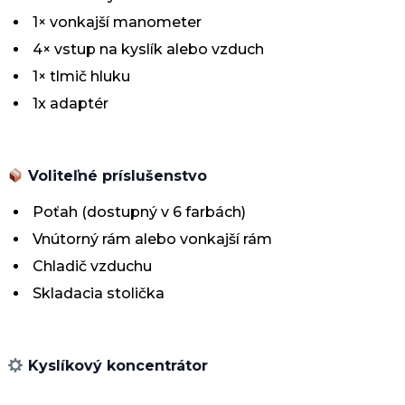
1× vonkajší manometer
4× vstup na kyslík alebo vzduch
1× tlmič hluku
1x adaptér
Voliteľné príslušenstvo
Poťah (dostupný v 6 farbách)
Vnútorný rám alebo vonkajší rám
Chladič vzduchu
Skladacia stolička
Kyslíkový koncentrátor