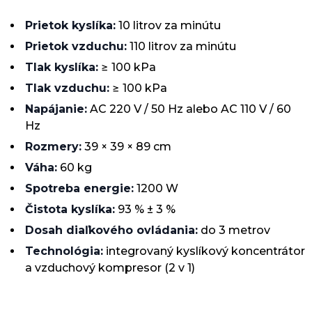
Prietok kyslíka:
10 litrov za minútu
Prietok vzduchu:
110 litrov za minútu
Tlak kyslíka:
≥ 100 kPa
Tlak vzduchu:
≥ 100 kPa
Napájanie:
AC 220 V / 50 Hz alebo AC 110 V / 60
Hz
Rozmery:
39 × 39 × 89 cm
Váha:
60 kg
Spotreba energie:
1200 W
Čistota kyslíka:
93 % ± 3 %
Dosah diaľkového ovládania:
do 3 metrov
Technológia:
integrovaný kyslíkový koncentrátor
a vzduchový kompresor (2 v 1)