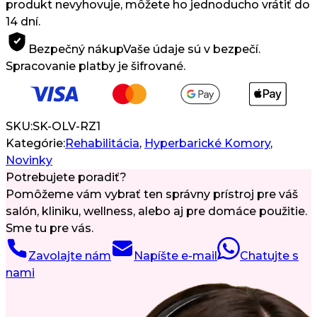
produkt nevyhovuje, môžete ho jednoducho vrátiť do
14 dní.
Bezpečný nákup
Vaše údaje sú v bezpečí.
Spracovanie platby je šifrované.
SKU:
SK-OLV-RZ1
Kategórie:
Rehabilitácia
,
Hyperbarické Komory
,
Novinky
Potrebujete poradiť?
Pomôžeme vám vybrať ten správny prístroj pre váš
salón, kliniku, wellness, alebo aj pre domáce použitie.
Sme tu pre vás.
Zavolajte nám
Napíšte e-mail
Chatujte s
nami