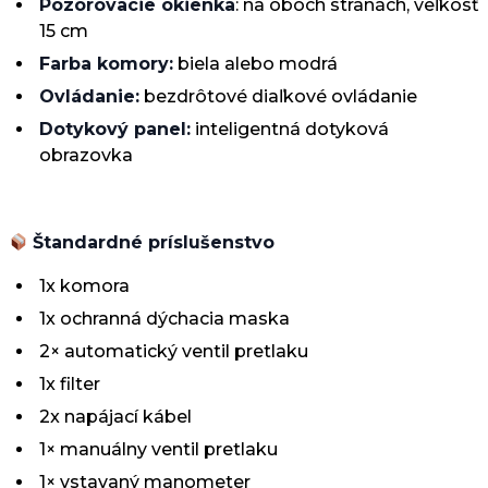
Pozorovacie okienka
: na oboch stranách, veľkosť
15 cm
Farba komory:
biela alebo modrá
Ovládanie:
bezdrôtové diaľkové ovládanie
Dotykový panel:
inteligentná dotyková
obrazovka
Štandardné príslušenstvo
1x komora
1x ochranná dýchacia maska
2× automatický ventil pretlaku
1x filter
2x napájací kábel
1× manuálny ventil pretlaku
1× vstavaný manometer