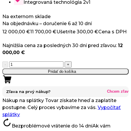
Integrovaná technológia 2v1
Na externom sklade
Na objednávku – doručenie 6 až 10 dní
12 000,00
€
11 700,00
€
Ušetríte
300,00
€
Cena s DPH
Najnižšia cena za posledných 30 dní pred zľavou:
12
000,00
€
množstvo
-
+
OxyAir
Pridať do košíka
Basic
Sit
-
Zľava na prvý nákup?
Chcem zľavu
Hyperbarická
Nákup na splátky
Tovar získate hneď a zaplatíte
Komora
postupne. Celý proces vybavíme za vás.
Vypočítať
na
splátky
Sedenie
Bezproblémové vrátenie do 14 dní
Ak vám